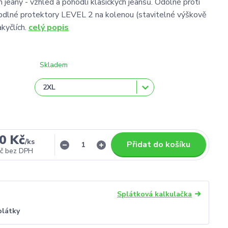
 jeany - vzhled a pohodlí klasických jeansů. Odolné proti
odlné protektory LEVEL 2 na kolenou (stavitelné výškově
akyčlích.
celý popis
Skladem
0 Kč
/
ks
Přidat do košíku
č
bez DPH
Splátková kalkulačka
plátky