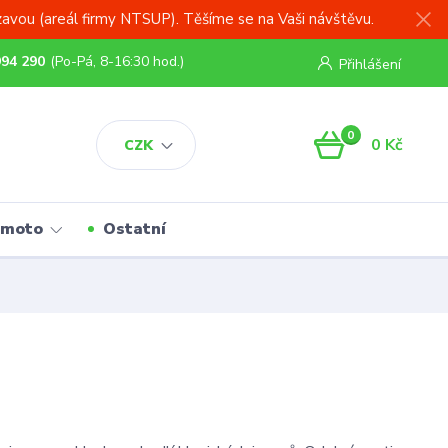
zavou (areál firmy NTSUP). Těšíme se na Vaši návštěvu.
994 290
(Po-Pá, 8-16:30 hod.)
Přihlášení
0
0 Kč
CZK
 moto
Ostatní