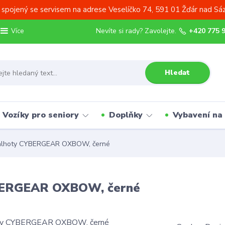
 spojený se servisem na adrese Veselíčko 74, 591 01 Žďár nad Sá
Nevíte si rady? Zavolejte.
+420 775 
Více
Hledat
Vozíky pro seniory
Doplňky
Vybavení na
kalhoty CYBERGEAR OXBOW, černé
YBERGEAR OXBOW, černé