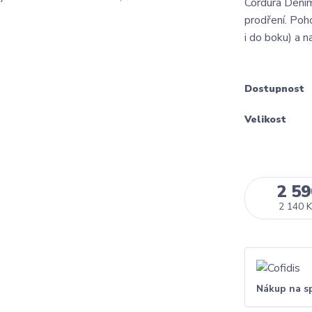
Cordura Denim
prodření. Poh
i do boku) a n
Dostupnost
Velikost
2 59
2 140 K
Nákup na s