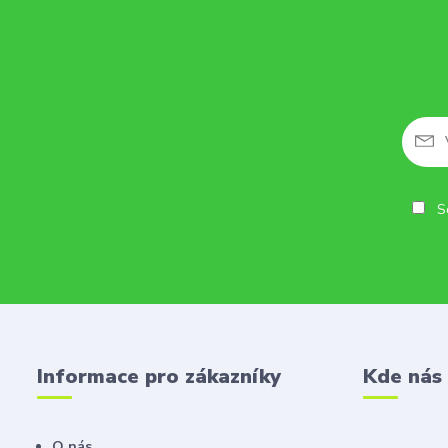
So
Informace pro zákazníky
Kde nás
O nás