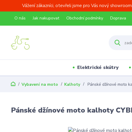
Vážení zákazníci, otevřeli jsme pro Vás nový showroom
O nás
Jak nakupovat
Obchodní podmínky
Doprava
Elektrické skútry
Vybavení na moto
Kalhoty
Pánské džínové moto 
Pánské džínové moto kalhoty C