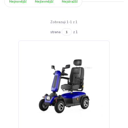
Nejnovější
Nejlevnější
Nejdražší
Zobrazuji 1-1 z 1
strana
z 1