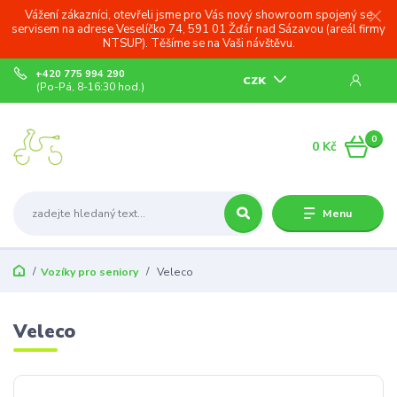
Vážení zákazníci, otevřeli jsme pro Vás nový showroom spojený se
servisem na adrese Veselíčko 74, 591 01 Žďár nad Sázavou (areál firmy
NTSUP). Těšíme se na Vaši návštěvu.
+420 775 994 290
CZK
(Po-Pá, 8-16:30 hod.)
0
0 Kč
Menu
Vozíky pro seniory
Veleco
Veleco