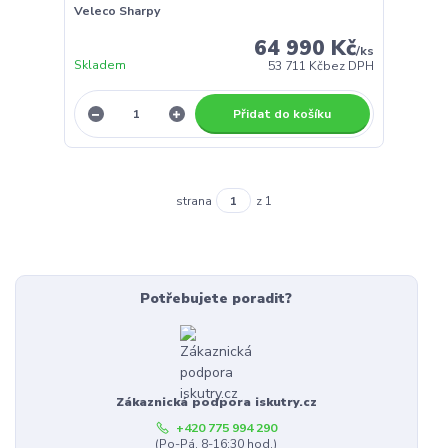
Veleco Sharpy
64 990 Kč
/
ks
Skladem
53 711 Kč
bez DPH
Přidat do košíku
strana
z 1
Potřebujete poradit?
Zákaznická podpora iskutry.cz
+420 775 994 290
(Po-Pá, 8-16:30 hod.)