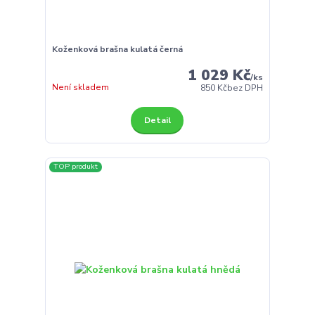
Koženková brašna kulatá černá
1 029 Kč
/
ks
Není skladem
850 Kč
bez DPH
Detail
TOP produkt