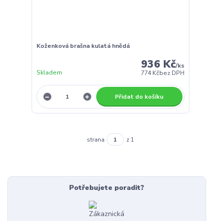
Koženková brašna kulatá hnědá
936 Kč
/
ks
Skladem
774 Kč
bez DPH
Přidat do košíku
strana
z 1
Potřebujete poradit?