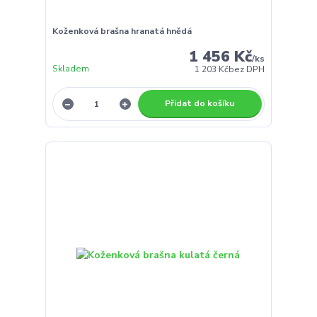
Koženková brašna hranatá hnědá
1 456 Kč
/
ks
Skladem
1 203 Kč
bez DPH
Přidat do košíku