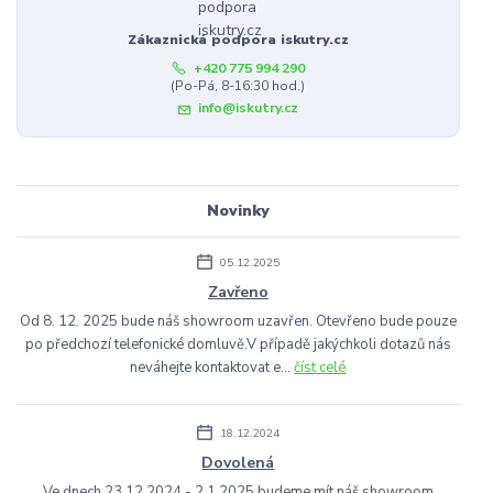
Zákaznická podpora iskutry.cz
+420 775 994 290
(Po-Pá, 8-16:30 hod.)
info@iskutry.cz
Novinky
05.12.2025
Zavřeno
Od 8. 12. 2025 bude náš showroom uzavřen. Otevřeno bude pouze
po předchozí telefonické domluvě.V případě jakýchkoli dotazů nás
neváhejte kontaktovat e...
číst celé
18.12.2024
Dovolená
Ve dnech 23.12.2024 - 2.1.2025 budeme mít náš showroom