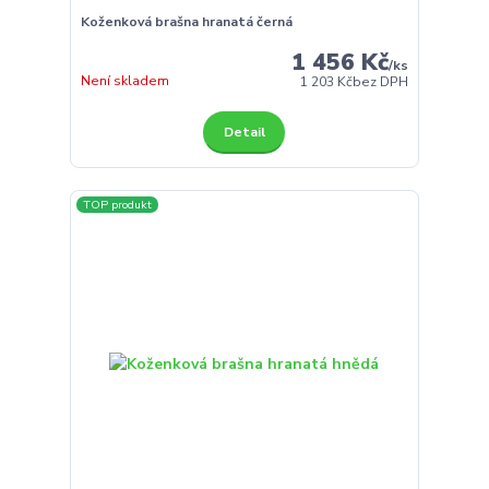
Koženková brašna hranatá černá
1 456 Kč
/
ks
Není skladem
1 203 Kč
bez DPH
Detail
TOP produkt