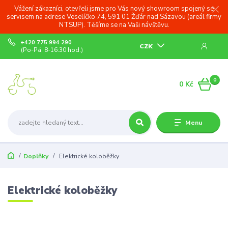
Vážení zákazníci, otevřeli jsme pro Vás nový showroom spojený se
servisem na adrese Veselíčko 74, 591 01 Žďár nad Sázavou (areál firmy
NTSUP). Těšíme se na Vaši návštěvu.
+420 775 994 290
CZK
(Po-Pá, 8-16:30 hod.)
0
0 Kč
Menu
Doplňky
Elektrické koloběžky
Elektrické koloběžky