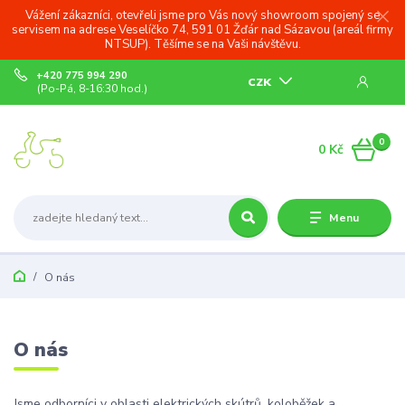
Vážení zákazníci, otevřeli jsme pro Vás nový showroom spojený se
servisem na adrese Veselíčko 74, 591 01 Žďár nad Sázavou (areál firmy
NTSUP). Těšíme se na Vaši návštěvu.
+420 775 994 290
CZK
(Po-Pá, 8-16:30 hod.)
0
0 Kč
Menu
O nás
O nás
Jsme odborníci v oblasti elektrických skútrů, koloběžek a