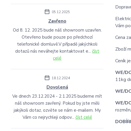
Dopravu
05.12.2025
Elektri
Zavřeno
Vám po
Od 8. 12. 2025 bude náš showroom uzavřen.
Otevřeno bude pouze po předchozí
Cena za
telefonické domluvě.V případě jakýchkoli
Zboží m
dotazů nás neváhejte kontaktovat e...
číst
celé
Ceník j
WE/DO
18.12.2024
11kg d
Dovolená
WE/DO 
Ve dnech 23.12.2024 - 2.1.2025 budeme mít
WE/D
náš showroom zavřený. Pokud by jste měli
rozměru
jakýkoli dotaz, ozvěte se nám e-mailem. My
Vám co nejrychleji odpov...
číst celé
DOBÍR