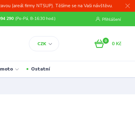
zavou (areál firmy NTSUP). Těšíme se na Vaši návštěvu.
994 290
(Po-Pá, 8-16:30 hod.)
Přihlášení
0
0 Kč
CZK
 moto
Ostatní