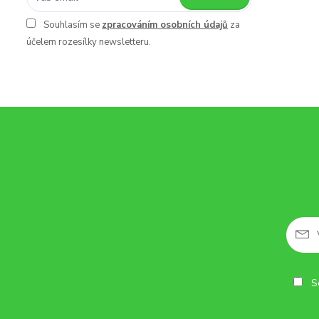
Souhlasím se
zpracováním osobních údajů
za
účelem rozesílky newsletteru.
So