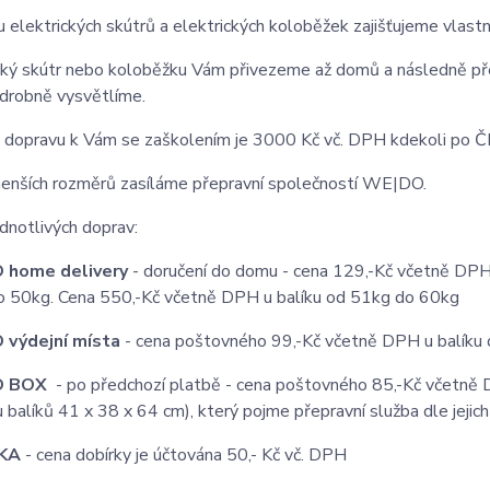
 elektrických skútrů a elektrických koloběžek zajišťujeme vlastn
cký skútr nebo koloběžku Vám přivezeme až domů a následně p
drobně vysvětlíme.
 dopravu k Vám se zaškolením je 3000 Kč vč. DPH kdekoli po Č
enších rozměrů zasíláme přepravní společností WE|DO.
ednotlivých doprav:
 home delivery
- doručení do domu - cena 129,-Kč včetně DPH
o 50kg. Cena 550,-Kč včetně DPH u balíku od 51kg do 60kg
výdejní místa
- cena poštovného 99,-Kč včetně DPH u balíku 
O BOX
- po předchozí platbě - cena poštovného 85,-Kč včetně
 balíků 41 x 38 x 64 cm), který pojme přepravní služba dle jejic
KA
- cena dobírky je účtována 50,- Kč vč. DPH