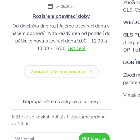
Zboží z
07.06.2024
GLS. Ce
Rozšíření otevírací doby
WE/DO
Od dnešního dne rozšiřujeme otevírací dobu v
našem obchodě. A to každý den od pondělí do
GLS P
pátku je nová otevírací doba 9:00 - 12:00 a
3,1kg d
13:00 - 16:30.
číst celé
DPH u b
DOBÍR
Zobrazit všechny novinky
Zboží m
partner
V naší 
Nepropásněte novinky, akce a slevy!
Můžete se kdykoli odhlásit. Zasíláme jednou
za 14 dní.
Přihlásit se