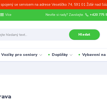
 spojený se servisem na adrese Veselíčko 74, 591 01 Žďár nad Sá
Nevíte si rady? Zavolejte.
+420 775 
Více
Hledat
Vozíky pro seniory
Doplňky
Vybavení na
rava