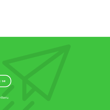
t se
tteru.