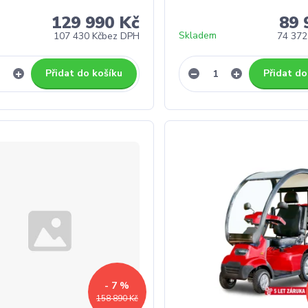
129 990 Kč
89 
Skladem
107 430 Kč
bez DPH
74 372
Přidat do košíku
Přidat do
- 7 %
158 890 Kč