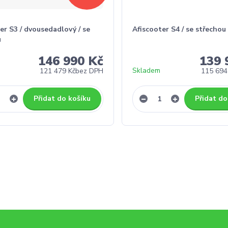
er S3 / dvousedadlový / se
Afiscooter S4 / se střechou
u
146 990 Kč
139 
Skladem
121 479 Kč
bez DPH
115 694
Přidat do košíku
Přidat do