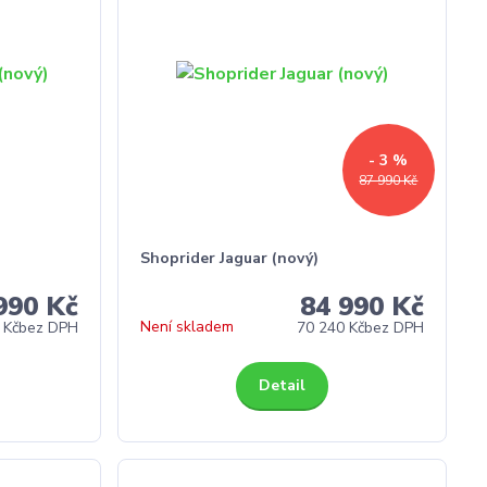
- 3 %
87 990 Kč
Shoprider Jaguar (nový)
990 Kč
84 990 Kč
Není skladem
 Kč
bez DPH
70 240 Kč
bez DPH
Detail