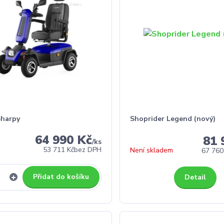
Sharpy
Shoprider Legend (nový)
64 990 Kč
81 
/
ks
53 711 Kč
bez DPH
Není skladem
67 760
Přidat do košíku
Detail