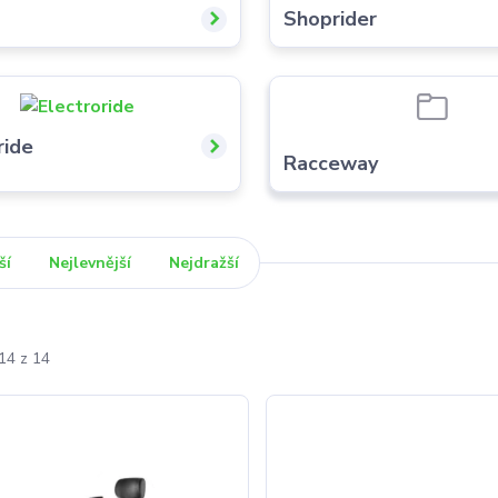
Shoprider
ride
Racceway
ší
Nejlevnější
Nejdražší
14 z 14