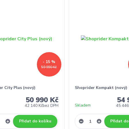
- 15 %
59 990 Kč
r City Plus (nový)
Shoprider Kompakt (nový)
50 990 Kč
54 
Skladem
42 140 Kč
bez DPH
45 446
Přidat do košíku
Přidat do