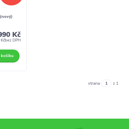
 (nový)
990 Kč
 Kč
bez DPH
 košíku
strana
z 1