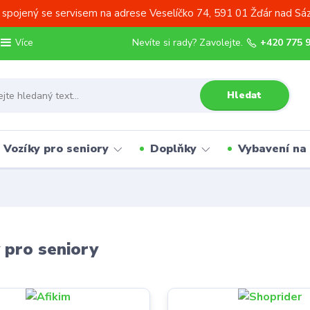
 spojený se servisem na adrese Veselíčko 74, 591 01 Žďár nad Sá
Nevíte si rady? Zavolejte.
+420 775 
Více
Hledat
Vozíky pro seniory
Doplňky
Vybavení na
 pro seniory