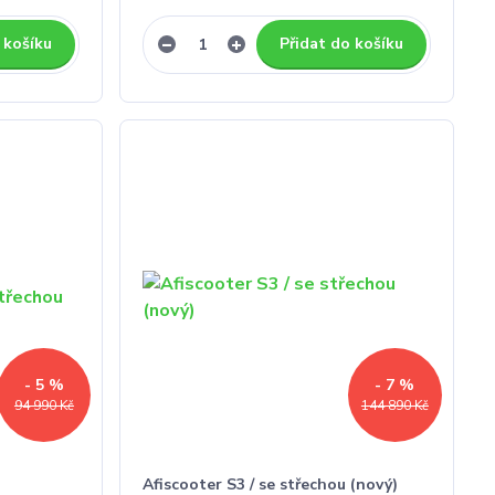
 košíku
Přidat do košíku
- 5 %
- 7 %
94 990 Kč
144 890 Kč
Afiscooter S3 / se střechou (nový)