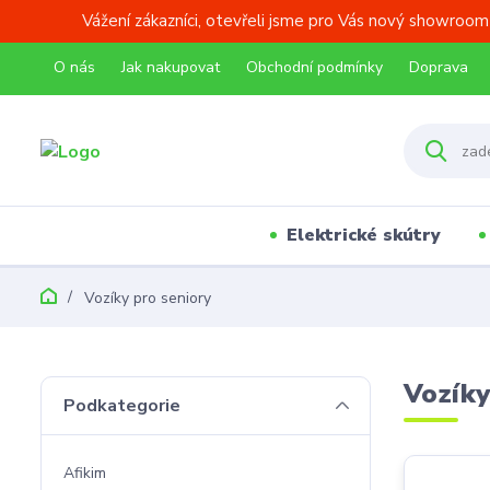
Vážení zákazníci, otevřeli jsme pro Vás nový showroom
O nás
Jak nakupovat
Obchodní podmínky
Doprava
Elektrické skútry
Vozíky pro seniory
Vozíky
Podkategorie
Afikim