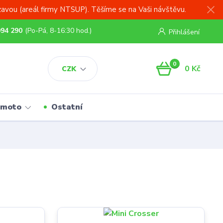
zavou (areál firmy NTSUP). Těšíme se na Vaši návštěvu.
994 290
(Po-Pá, 8-16:30 hod.)
Přihlášení
0
0 Kč
CZK
 moto
Ostatní