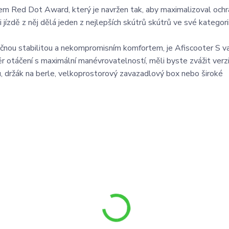
em Red Dot Award, který je navržen tak, aby maximalizoval ochr
i jízdě z něj dělá jeden z nejlepších skútrů skútrů ve své kategori
imečnou stabilitou a nekompromisním komfortem, je Afiscooter S v
otáčení s maximální manévrovatelností, měli byste zvážit verzi 
u, držák na berle, velkoprostorový zavazadlový box nebo široké