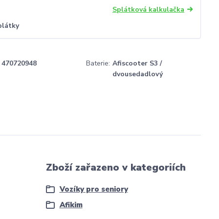
Splátková kalkulačka
plátky
470720948
Baterie:
Afiscooter S3 /
dvousedadlový
Zboží zařazeno v kategoriích
Vozíky pro seniory
Afikim