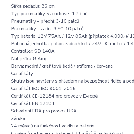
Šířka sedadla: 86 cm
Typ pneumatiky: vzduchové (1.7 bar)
Pneumatiky – přední: 3-10 palců
Pneumatiky – zadní: 3.50-10 palců
Typ baterie: 12V 75Ah, / 12V 85Ah (příplatek 4.000,-)/ 1
Pohonná jednotka: pohon zadních kol / 24V DC motor / 1
Controller: SD 140A
Nabíječka: 8 Amp
Barva: modrá / grafitově šedá / stříbrná / červená
Certifikáty
Skútry jsou navrženy s ohledem na bezpečnost řidiče a po
Certifikát ISO ISO 9001: 2015
Certifikát CE-12184 pro provoz v Evropě
Certifikát EN 12184
Schválení FDA pro provoz USA
Záruka
24 měsíců na funkčnost vozíku a baterie
6 měsíců na kapacitu baterie / 24 měsíců na funkčnost