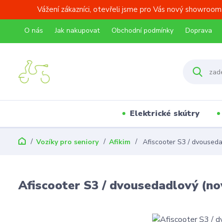
Vážení zákazníci, otevřeli jsme pro Vás nový showroom
O nás
Jak nakupovat
Obchodní podmínky
Doprava
Elektrické skútry
Vozíky pro seniory
Afikim
Afiscooter S3 / dvouseda
Afiscooter S3 / dvousedadlový (no