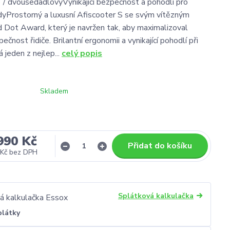
 / dvousedadlovýVynikající bezpečnost a pohodlí pro
zdyProstorný a luxusní Afiscooter S se svým vítězným
Dot Award, který je navržen tak, aby maximalizoval
ečnost řidiče. Brilantní ergonomii a vynikající pohodlí při
á jeden z nejlep...
celý popis
Skladem
990 Kč
Přidat do košíku
Kč
bez DPH
Splátková kalkulačka
plátky