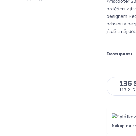
Afiscooter S3
potěšení z jí
designem Red 
ochranu a bezp
jízdě z něj děl
Dostupnost
136 
113 215 
Nákup na s