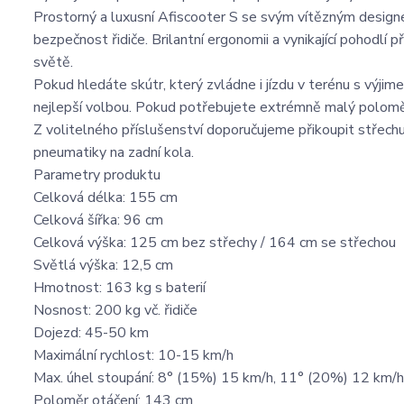
Prostorný a luxusní Afiscooter S se svým vítězným design
bezpečnost řidiče. Brilantní ergonomii a vynikající pohodlí př
světě.
Pokud hledáte skútr, který zvládne i jízdu v terénu s výj
nejlepší volbou. Pokud potřebujete extrémně malý poloměr 
Z volitelného příslušenství doporučujeme přikoupit střech
pneumatiky na zadní kola.
Parametry produktu
Celková délka: 155 cm
Celková šířka: 96 cm
Celková výška: 125 cm bez střechy / 164 cm se střechou
Světlá výška: 12,5 cm
Hmotnost: 163 kg s baterií
Nosnost: 200 kg vč. řidiče
Dojezd: 45-50 km
Maximální rychlost: 10-15 km/h
Max. úhel stoupání: 8° (15%) 15 km/h, 11° (20%) 12 km/h
Poloměr otáčení: 143 cm