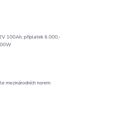
2V 100Ah, příplatek 6.000,-
.400W
dle mezinárodních norem.