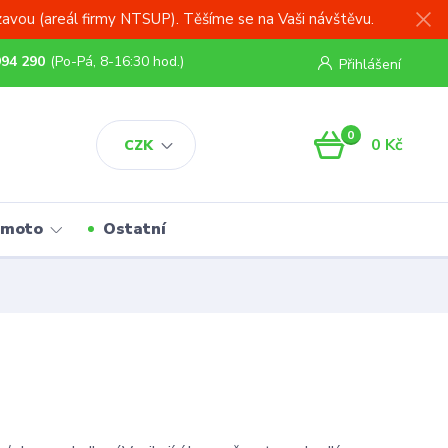
zavou (areál firmy NTSUP). Těšíme se na Vaši návštěvu.
994 290
(Po-Pá, 8-16:30 hod.)
Přihlášení
0
0 Kč
CZK
 moto
Ostatní