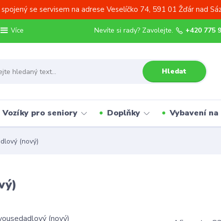
 spojený se servisem na adrese Veselíčko 74, 591 01 Žďár nad Sá
Nevíte si rady? Zavolejte.
+420 775 
Více
Hledat
Vozíky pro seniory
Doplňky
Vybavení na
dlový (nový)
vý)