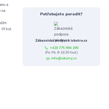
anu a
i na
Potřebujete poradit?
aším
tří kol.
Zákaznická podpora iskutry.cz
+420 775 994 290
(Po-Pá, 8-16:30 hod.)
info@iskutry.cz