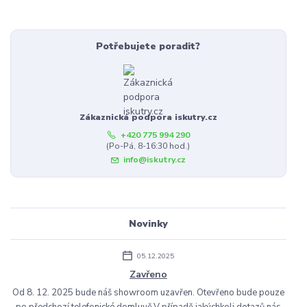
Potřebujete poradit?
Zákaznická podpora iskutry.cz
+420 775 994 290
(Po-Pá, 8-16:30 hod.)
info@iskutry.cz
Novinky
05.12.2025
Zavřeno
Od 8. 12. 2025 bude náš showroom uzavřen. Otevřeno bude pouze
po předchozí telefonické domluvě.V případě jakýchkoli dotazů nás