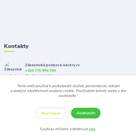
Kontakty
Zákaznická podpora iskutry.cz
+420 775 994 290
(Po-Pá, 8-16:30 hod.)
Tento web používá k poskytování služeb, personalizaci reklam
info@iskutry.cz
a analýze návštěvnosti soubory cookie. Používáním tohoto webu s tím
souhlasíte.“
Souhlasím
Nastavení
Souhlas můžete odmítnout
zde
.
Vytvořeno na
Eshop-rychle.cz