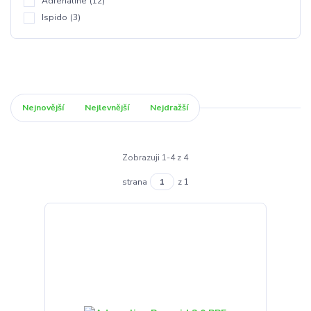
Adrenaline
(12)
Ispido
(3)
Nejnovější
Nejlevnější
Nejdražší
Zobrazuji 1-4 z 4
strana
z 1