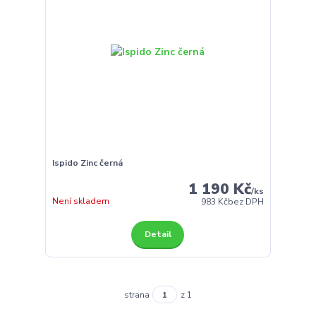
Ispido Zinc černá
1 190 Kč
/
ks
Není skladem
983 Kč
bez DPH
Detail
strana
z 1