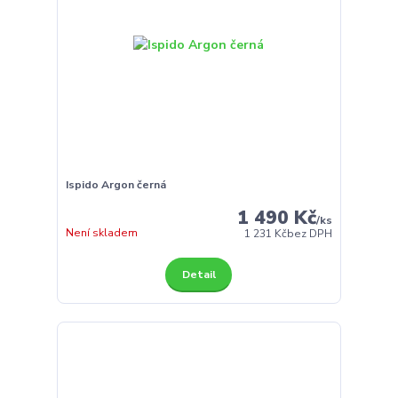
Ispido Argon černá
1 490 Kč
/
ks
Není skladem
1 231 Kč
bez DPH
Detail