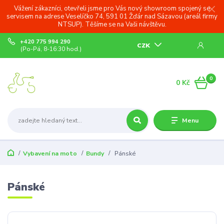
Vážení zákazníci, otevřeli jsme pro Vás nový showroom spojený se
servisem na adrese Veselíčko 74, 591 01 Žďár nad Sázavou (areál firmy
NTSUP). Těšíme se na Vaši návštěvu.
+420 775 994 290
CZK
(Po-Pá, 8-16:30 hod.)
0
0 Kč
Menu
Vybavení na moto
Bundy
Pánské
Pánské