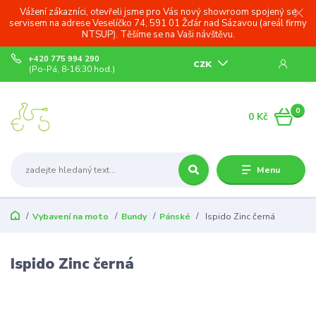
Vážení zákazníci, otevřeli jsme pro Vás nový showroom spojený se
servisem na adrese Veselíčko 74, 591 01 Žďár nad Sázavou (areál firmy
NTSUP). Těšíme se na Vaši návštěvu.
+420 775 994 290
CZK
(Po-Pá, 8-16:30 hod.)
0
0 Kč
Menu
Vybavení na moto
Bundy
Pánské
Ispido Zinc černá
Ispido Zinc černá