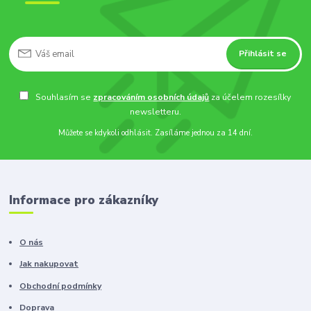
Přihlásit se
Souhlasím se
zpracováním osobních údajů
za účelem rozesílky
newsletteru.
Můžete se kdykoli odhlásit. Zasíláme jednou za 14 dní.
Informace pro zákazníky
O nás
Jak nakupovat
Obchodní podmínky
Doprava