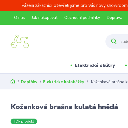
Vážení zákazníci, otevřeli jsme pro Vás nový showroom
O nás
Jak nakupovat
Obchodní podmínky
Doprava
Elektrické skútry
Doplňky
Elektrické koloběžky
Koženková brašna k
Koženková brašna kulatá hnědá
TOP produkt