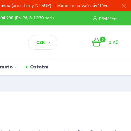
zavou (areál firmy NTSUP). Těšíme se na Vaši návštěvu.
994 290
(Po-Pá, 8-16:30 hod.)
Přihlášení
0
0 Kč
CZK
 moto
Ostatní