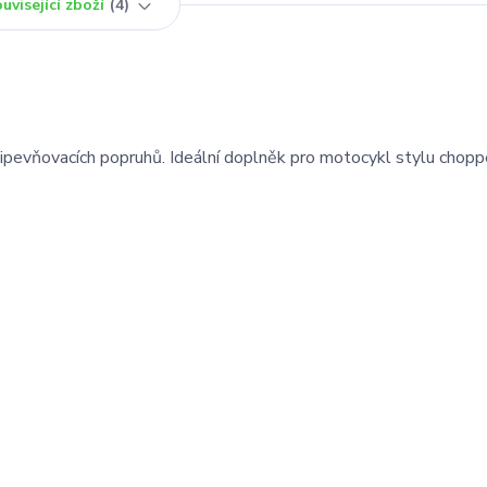
uvisející zboží
4
ipevňovacích popruhů. Ideální doplněk pro motocykl stylu chop