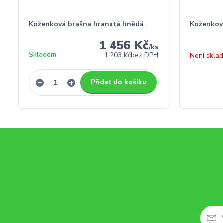
Koženková brašna hranatá hnědá
Koženkov
1 456 Kč
/
ks
Skladem
1 203 Kč
bez DPH
Není skla
Přidat do košíku