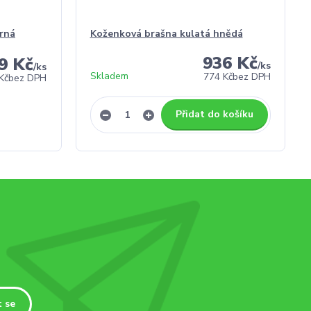
rná
Koženková brašna kulatá hnědá
936 Kč
9 Kč
/
ks
/
ks
Skladem
774 Kč
bez DPH
Kč
bez DPH
Přidat do košíku
t se