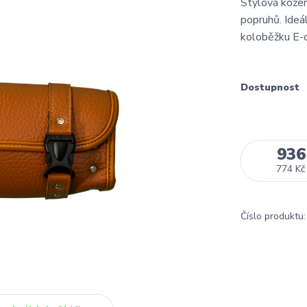
Stylová kožen
popruhů. Ideá
koloběžku E-
Dostupnost
936
774 Kč
Číslo produktu: