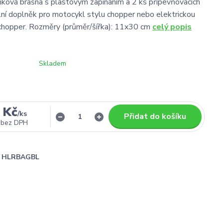
ková brašna s plastovým zapínáním a 2 ks připevňovacích
lní doplněk pro motocykl stylu chopper nebo elektrickou
chopper. Rozměry (průměr/šířka): 11x30 cm
celý popis
Skladem
 Kč
/
ks
Přidat do košíku
bez DPH
HLRBAGBL