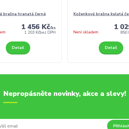
á brašna hranatá černá
Koženková brašna kulatá če
1 456 Kč
1 02
/
ks
dem
Není skladem
1 203 Kč
bez DPH
850 
Detail
Detail
Nepropásněte novinky, akce a slevy!
Přihlási