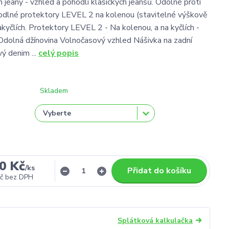
 jeany - vzhled a pohodlí klasických jeansů. Odolné proti
odlné protektory LEVEL 2 na kolenou (stavitelné výškově
akyčlích. Protektory LEVEL 2 - Na kolenou, a na kyčlích -
Odolná džínovina Volnočasový vzhled Nášivka na zadní
ý denim ...
celý popis
Skladem
0 Kč
/
ks
Přidat do košíku
č
bez DPH
Splátková kalkulačka