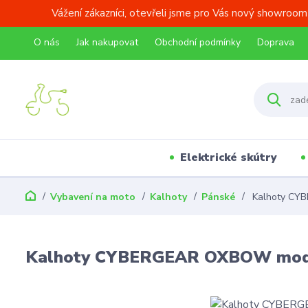
Vážení zákazníci, otevřeli jsme pro Vás nový showroom
O nás
Jak nakupovat
Obchodní podmínky
Doprava
Elektrické skútry
Vybavení na moto
Kalhoty
Pánské
Kalhoty CY
Kalhoty CYBERGEAR OXBOW mo