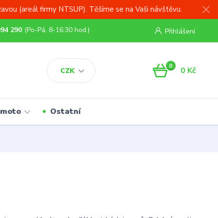
zavou (areál firmy NTSUP). Těšíme se na Vaši návštěvu.
994 290
(Po-Pá, 8-16:30 hod.)
Přihlášení
0
0 Kč
CZK
 moto
Ostatní