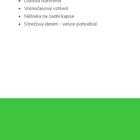
Odolná džínovina
Volnočasový vzhled
Nášivka na zadní kapse
Strečový denim - velice pohodlné