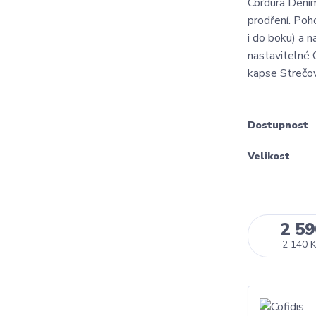
Cordura Denim
prodření. Poh
i do boku) a n
nastavitelné 
kapse Strečov
Dostupnost
Velikost
2 59
2 140 K