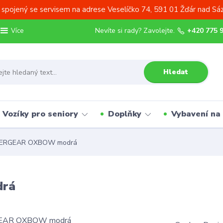
 spojený se servisem na adrese Veselíčko 74, 591 01 Žďár nad Sá
Nevíte si rady? Zavolejte.
+420 775 
Více
Hledat
Vozíky pro seniory
Doplňky
Vybavení na
BERGEAR OXBOW modrá
drá