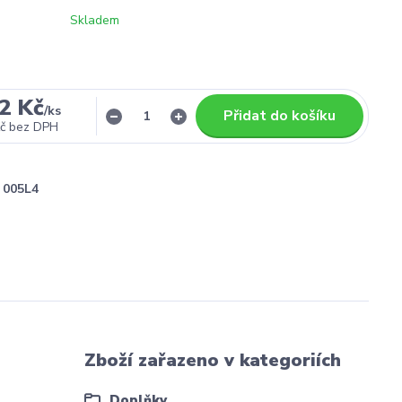
Skladem
2 Kč
/
ks
Přidat do košíku
č
bez DPH
005L4
Zboží zařazeno v kategoriích
Doplňky