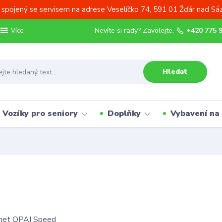
 spojený se servisem na adrese Veselíčko 74, 591 01 Žďár nad Sá
Nevíte si rady? Zavolejte.
+420 775 
Více
Hledat
Vozíky pro seniory
Doplňky
Vybavení na