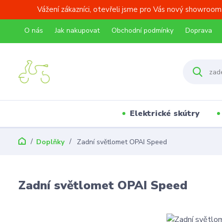
Vážení zákazníci, otevřeli jsme pro Vás nový showroom
O nás
Jak nakupovat
Obchodní podmínky
Doprava
Elektrické skútry
Doplňky
Zadní světlomet OPAI Speed
Zadní světlomet OPAI Speed