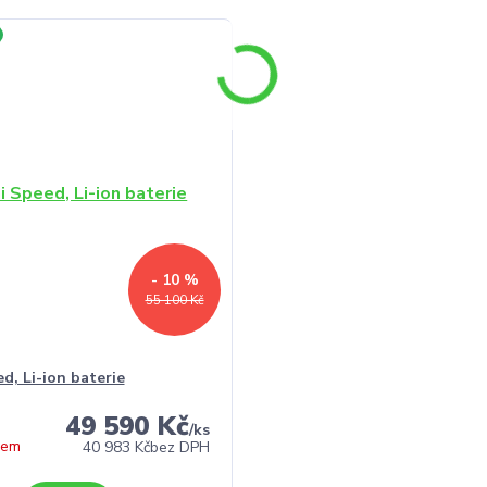
- 10 %
55 100 Kč
d, Li-ion baterie
49 590 Kč
/
ks
dem
40 983 Kč
bez DPH