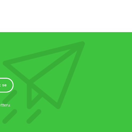
t se
tteru.