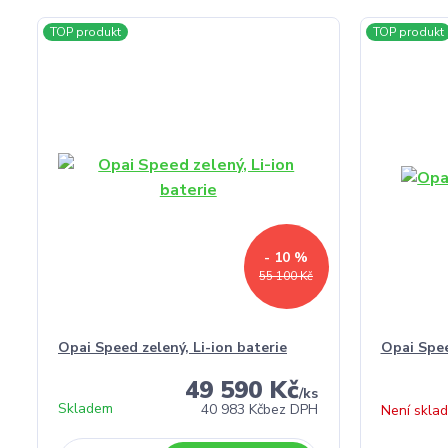
TOP produkt
TOP produkt
- 10 %
55 100 Kč
Opai Speed zelený, Li-ion baterie
Opai Spee
49 590 Kč
/
ks
Skladem
40 983 Kč
bez DPH
Není skla