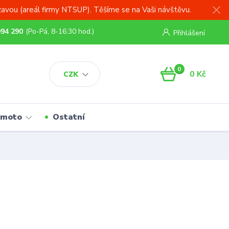
zavou (areál firmy NTSUP). Těšíme se na Vaši návštěvu.
994 290
(Po-Pá, 8-16:30 hod.)
Přihlášení
0
0 Kč
CZK
 moto
Ostatní