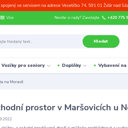
 spojený se servisem na adrese Veselíčko 74, 591 01 Žďár nad Sá
Nevíte si rady? Zavolejte.
+420 775 
Více
Hledat
Vozíky pro seniory
Doplňky
Vybavení na
ta na Moravě
hodní prostor v Maršovicích u 
9.2022