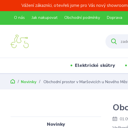
Vážení zákazníci, otevřeli jsme pro Vás nový showroom
O nás
Jak nakupovat
Obchodní podmínky
Doprava
Elektrické skútry
Novinky
Obchodní prostor v Maršovicích u Nového Měs
Obc
01.0
Novinky