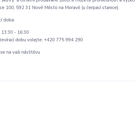
 skútry a ostatní prodávané zboží si můžete prohlédnout a vyzk
ce 100, 592 31 Nové Město na Moravě (u čerpací stanice).
cí doba:
: 13:30 - 16:30
evírací dobu volejte: +420 775 994 290
se na vaši návštěvu