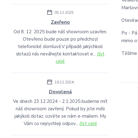
Veškeré
Maršovi
05.12.2025
Otevíra
Zavřeno
Od 8. 12. 2025 bude náš showroom uzavřen.
Po - Pá
Otevřeno bude pouze po předchozí
mimo ot
telefonické domluvě.V případě jakýchkoli
Těšíme 
dotazů nás neváhejte kontaktovat e...
číst
celé
18.12.2024
Dovolená
Ve dnech 23.12.2024 - 2.1.2025 budeme mít
náš showroom zavřený. Pokud by jste měli
jakýkoli dotaz, ozvěte se nám e-mailem. My
Vám co nejrychleji odpov...
číst celé