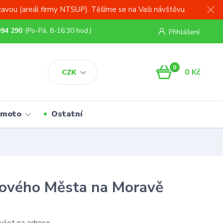
zavou (areál firmy NTSUP). Těšíme se na Vaši návštěvu.
994 290
(Po-Pá, 8-16:30 hod.)
Přihlášení
0
0 Kč
CZK
 moto
Ostatní
Nového Města na Moravě