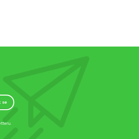
t se
tteru.