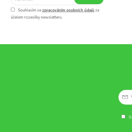
Souhlasím se
zpracováním osobních údajů
za
účelem rozesílky newsletteru.
So