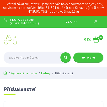
Vážení zákazníci, otevřeli jsme pro Vás nový showroom spojený se
servisem na adrese Veselíčko 74, 591 01 Žďár nad Sázavou (areál firmy
NTSUP). Těšíme se na Vaši návštěvu.
+420 775 994 290
CZK
(Po-Pá, 8-16:30 hod.)
0
0 Kč
Menu
Vybavení na moto
Helmy
Příslušenství
Příslušenství