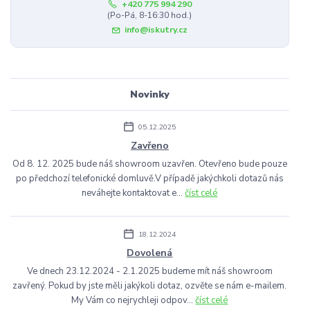
+420 775 994 290
(Po-Pá, 8-16:30 hod.)
info@iskutry.cz
Novinky
05.12.2025
Zavřeno
Od 8. 12. 2025 bude náš showroom uzavřen. Otevřeno bude pouze
po předchozí telefonické domluvě.V případě jakýchkoli dotazů nás
neváhejte kontaktovat e...
číst celé
18.12.2024
Dovolená
Ve dnech 23.12.2024 - 2.1.2025 budeme mít náš showroom
zavřený. Pokud by jste měli jakýkoli dotaz, ozvěte se nám e-mailem.
My Vám co nejrychleji odpov...
číst celé