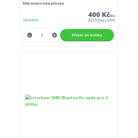
Mikrometrická přezka
400 Kč
/
ks
Skladem
331 Kč
bez DPH
Přidat do košíku