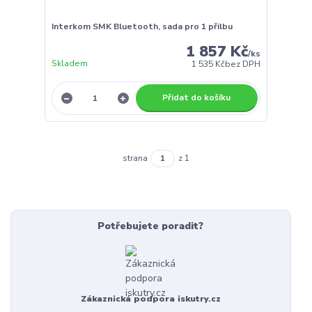
Interkom SMK Bluetooth, sada pro 1 přilbu
1 857 Kč
/
ks
Skladem
1 535 Kč
bez DPH
Přidat do košíku
strana
z 1
Potřebujete poradit?
Zákaznická podpora iskutry.cz