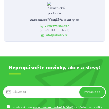
Zákaznická podpora iskutry.cz
+420 775 994 290
(Po-Pá, 8-16:30 hod.)
info@iskutry.cz
Nepropásněte novinky, akce a slevy!
Přihlásit se
Souhlasím se
zpracováním osobních údajů
za účelem rozesílky