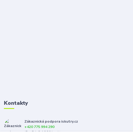
Kontakty
Zákaznická podpora iskutry.cz
+420 775 994 290
(Po-Pá, 8-16:30 hod.)