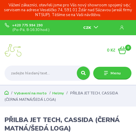
Vážení zákazníci, otevřeli jsme pro Vás nový showroom spojený se
servisem na adrese Veselíčko 74, 591 01 Žďár nad Sázavou (areál firmy
NTSUP). Těšíme se na Vaši návštěvu.
+420 775 994 290
CZK
(Po-Pá, 8-16:30 hod.)
0
0 Kč
Menu
Vybavení na moto
Helmy
PŘILBA JET TECH, CASSIDA
(ČERNÁ MATNÁ/ŠEDÁ LOGA)
PŘILBA JET TECH, CASSIDA (ČERNÁ
MATNÁ/ŠEDÁ LOGA)