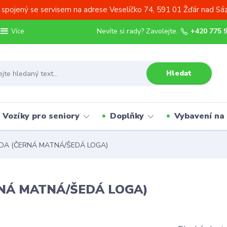
 spojený se servisem na adrese Veselíčko 74, 591 01 Žďár nad Sá
Nevíte si rady? Zavolejte.
+420 775 
Více
Hledat
Vozíky pro seniory
Doplňky
Vybavení na
IDA (ČERNÁ MATNÁ/ŠEDÁ LOGA)
RNÁ MATNÁ/ŠEDÁ LOGA)