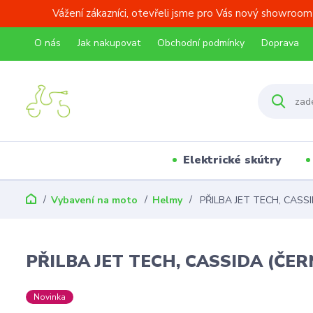
Vážení zákazníci, otevřeli jsme pro Vás nový showroom
O nás
Jak nakupovat
Obchodní podmínky
Doprava
Elektrické skútry
Vybavení na moto
Helmy
PŘILBA JET TECH, CASS
PŘILBA JET TECH, CASSIDA (ČE
Novinka