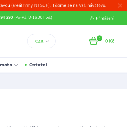
zavou (areál firmy NTSUP). Těšíme se na Vaši návštěvu.
994 290
(Po-Pá, 8-16:30 hod.)
Přihlášení
0
0 Kč
CZK
 moto
Ostatní