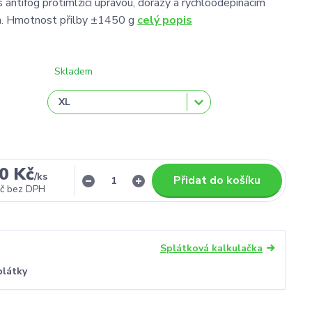
 antifog protimlžící úpravou, dorazy a rychloodepínacím
. Hmotnost přilby ±1450 g
celý popis
Skladem
0 Kč
/
ks
Přidat do košíku
č
bez DPH
Splátková kalkulačka
plátky