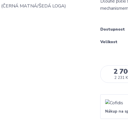
Dlouhé plexi s
mechanismem
Dostupnost
Velikost
2 70
2 231 K
Nákup na s