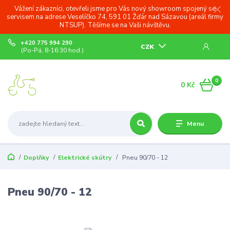
Vážení zákazníci, otevřeli jsme pro Vás nový showroom spojený se
servisem na adrese Veselíčko 74, 591 01 Žďár nad Sázavou (areál firmy
NTSUP). Těšíme se na Vaši návštěvu.
+420 775 994 290
CZK
(Po-Pá, 8-16:30 hod.)
0
0 Kč
Menu
Doplňky
Elektrické skútry
Pneu 90/70 - 12
Pneu 90/70 - 12