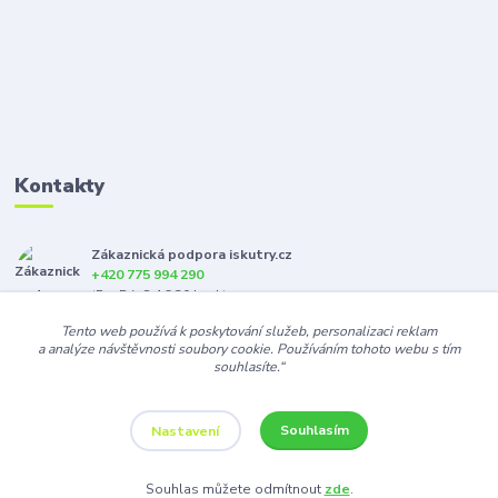
Kontakty
Zákaznická podpora iskutry.cz
+420 775 994 290
(Po-Pá, 8-16:30 hod.)
Tento web používá k poskytování služeb, personalizaci reklam
info@iskutry.cz
a analýze návštěvnosti soubory cookie. Používáním tohoto webu s tím
souhlasíte.“
Souhlasím
Nastavení
Souhlas můžete odmítnout
zde
.
Vytvořeno na
Eshop-rychle.cz