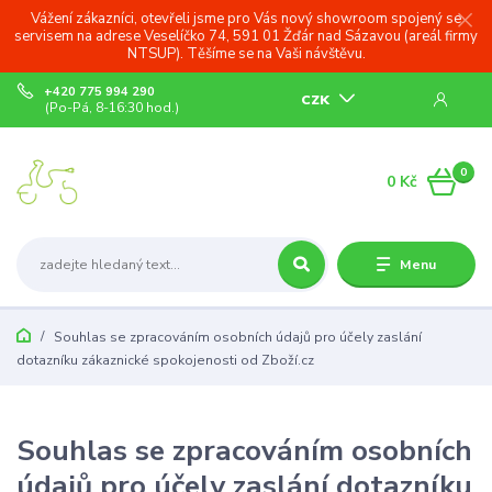
Vážení zákazníci, otevřeli jsme pro Vás nový showroom spojený se
servisem na adrese Veselíčko 74, 591 01 Žďár nad Sázavou (areál firmy
NTSUP). Těšíme se na Vaši návštěvu.
+420 775 994 290
CZK
(Po-Pá, 8-16:30 hod.)
0
0 Kč
Menu
Souhlas se zpracováním osobních údajů pro účely zaslání
dotazníku zákaznické spokojenosti od Zboží.cz
Souhlas se zpracováním osobních
údajů pro účely zaslání dotazníku