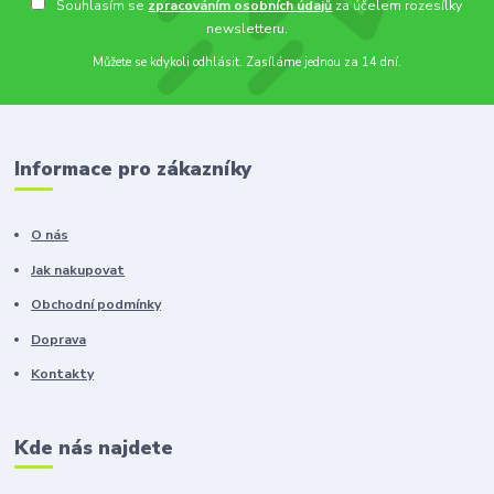
Souhlasím se
zpracováním osobních údajů
za účelem rozesílky
newsletteru.
Můžete se kdykoli odhlásit. Zasíláme jednou za 14 dní.
Informace pro zákazníky
O nás
Jak nakupovat
Obchodní podmínky
Doprava
Kontakty
Kde nás najdete