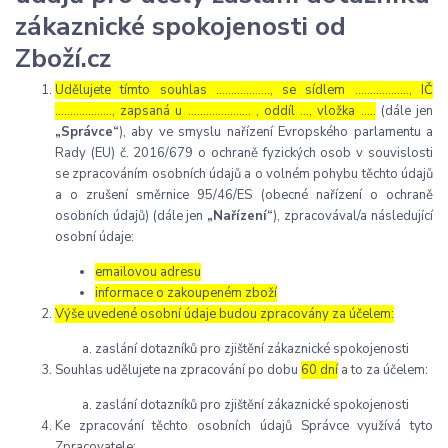
zákaznické spokojenosti od
Zboží.cz
Udělujete tímto souhlas ……………..., se sídlem ………………, IČ
………………., zapsaná u ………………… , oddíl …, vložka …..
(dále jen
„Správce“
), aby ve smyslu nařízení Evropského parlamentu a
Rady (EU) č. 2016/679 o ochraně fyzických osob v souvislosti
se zpracováním osobních údajů a o volném pohybu těchto údajů
a o zrušení směrnice 95/46/ES (obecné nařízení o ochraně
osobních údajů) (dále jen
„Nařízení“
), zpracovával/a následující
osobní údaje:
emailovou adresu
informace o zakoupeném zboží
Výše uvedené osobní údaje budou zpracovány za účelem:
zaslání dotazníků pro zjištění zákaznické spokojenosti
Souhlas udělujete na zpracování po dobu
60 dní
a to za účelem:
zaslání dotazníků pro zjištění zákaznické spokojenosti
Ke zpracování těchto osobních údajů Správce využívá tyto
Zpracovatele: