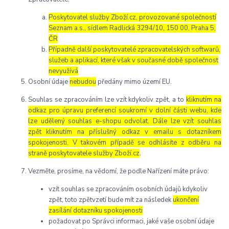
Poskytovatel služby Zboží.cz, provozované společností
Seznam a.s., sídlem Radlická 3294/10, 150 00, Praha 5,
ČR
Případně další poskytovatelé zpracovatelských softwarů,
služeb a aplikací, které však v současné době společnost
nevyužívá
Osobní údaje
nebudou
předány mimo území EU.
Souhlas se zpracováním lze vzít kdykoliv zpět, a to
kliknutím na
odkaz pro úpravu preferencí soukromí v dolní části webu, kde
lze udělený souhlas e-shopu odvolat. Dále lze vzít souhlas
zpět kliknutím na příslušný odkaz v emailu s dotazníkem
spokojenosti. V takovém případě se odhlásíte z odběru na
straně poskytovatele služby Zboží.cz
.
Vezměte, prosíme, na vědomí, že podle Nařízení máte právo:
vzít souhlas se zpracováním osobních údajů kdykoliv
zpět, toto zpětvzetí bude mít za následek
ukončení
zasílání dotazníku spokojenosti
požadovat po Správci informaci, jaké vaše osobní údaje