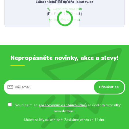
Zákaznická podpora iskutry.cz
+420 775 994 290
(Po-Pá, 8-16:30 hod.)
info@iskutry.cz
Nepropásněte novinky, akce a slevy!
Přihlásit se
Souhlasím se
zpracováním osobních údajů
za účelem rozesílky
newsletteru.
Můžete se kdykoli odhlásit. Zasíláme jednou za 14 dní.