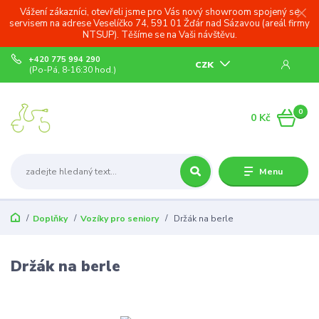
Vážení zákazníci, otevřeli jsme pro Vás nový showroom spojený se
servisem na adrese Veselíčko 74, 591 01 Žďár nad Sázavou (areál firmy
NTSUP). Těšíme se na Vaši návštěvu.
+420 775 994 290
CZK
(Po-Pá, 8-16:30 hod.)
0
0 Kč
Menu
Doplňky
Vozíky pro seniory
Držák na berle
Držák na berle