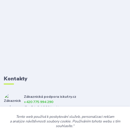
Kontakty
Zákaznická podpora iskutry.cz
+420 775 994 290
(Po-Pá, 8-16:30 hod.)
Tento web používá k poskytování služeb, personalizaci reklam
info@iskutry.cz
a analýze návštěvnosti soubory cookie. Používáním tohoto webu s tím
souhlasíte.“