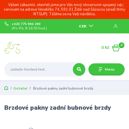
Vážení zákazníci, otevřeli jsme pro Vás nový showroom spojený se
servisem na adrese Veselíčko 74, 591 01 Žďár nad Sázavou (areál firmy
NTSUP). Těšíme se na Vaši návštěvu.
+420 775 994 290
CZK
(Po-Pá, 8-16:30 hod.)
0
0 Kč
Menu
Ostatní
Brzdové pakny zadní bubnové brzdy
Brzdové pakny zadní bubnové brzdy