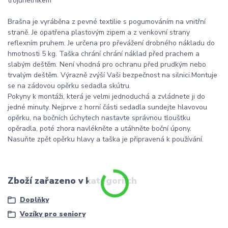
trojúhelníkem
Brašna je vyráběna z pevné textilie s pogumováním na vnitřní
straně. Je opatřena plastovým zipem a z venkovní strany
reflexním pruhem. Je určena pro převážení drobného nákladu do
hmotnosti 5 kg. Taška chrání chrání náklad před prachem a
slabým deštěm. Není vhodná pro ochranu před prudkým nebo
trvalým deštěm. Výrazně zvýší Vaši bezpečnost na silnici.Montuje
se na zádovou opěrku sedadla skútru.
Pokyny k montáži, která je velmi jednoduchá a zvládnete ji do
jedné minuty. Nejprve z horní části sedadla sundejte hlavovou
opěrku, na bočních úchytech nastavte správnou tloušťku
opěradla, poté zhora navlékněte a utáhněte boční úpony.
Nasuňte zpět opěrku hlavy a taška je připravená k používání.
Zboží zařazeno v kategoriích
Doplňky
Vozíky pro seniory