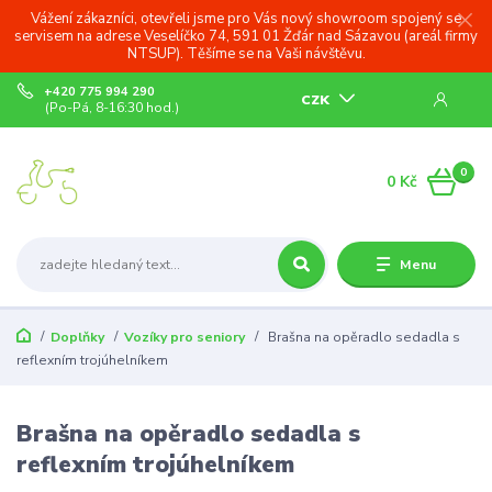
Vážení zákazníci, otevřeli jsme pro Vás nový showroom spojený se
servisem na adrese Veselíčko 74, 591 01 Žďár nad Sázavou (areál firmy
NTSUP). Těšíme se na Vaši návštěvu.
+420 775 994 290
CZK
(Po-Pá, 8-16:30 hod.)
0
0 Kč
Menu
Doplňky
Vozíky pro seniory
Brašna na opěradlo sedadla s
reflexním trojúhelníkem
Brašna na opěradlo sedadla s
reflexním trojúhelníkem