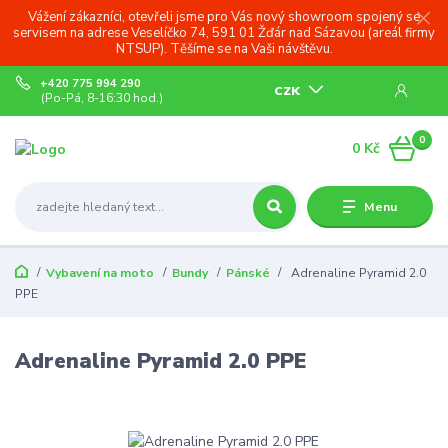
Vážení zákazníci, otevřeli jsme pro Vás nový showroom spojený se
servisem na adrese Veselíčko 74, 591 01 Žďár nad Sázavou (areál firmy
NTSUP). Těšíme se na Vaši návštěvu.
+420 775 994 290
CZK
(Po-Pá, 8-16:30 hod.)
0
0 Kč
Menu
Vybavení na moto
Bundy
Pánské
Adrenaline Pyramid 2.0
PPE
Adrenaline Pyramid 2.0 PPE