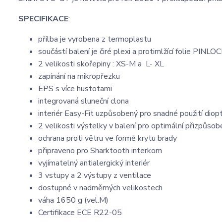
SPECIFIKACE
:
přilba je vyrobena z termoplastu
součástí balení je čiré plexi a protimlžící folie PINL
2 velikosti skořepiny : XS-M a L- XL
zapínání na mikropřezku
EPS s více hustotami
integrovaná sluneční clona
interiér Easy-Fit uzpůsobený pro snadné použití dioptr
2 velikosti výstelky v balení pro optimální přizpůsob
ochrana proti větru ve formě krytu brady
připraveno pro Sharktooth interkom
vyjímatelný antialergický interiér
3 vstupy a 2 výstupy z ventilace
dostupné v nadměrných velikostech
váha 1650 g (vel.M)
Certifikace ECE R22-05