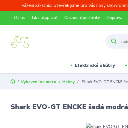
Vážení zákazníci, otevřeli jsme pro Vás nový showroom
O nás
Jak nakupovat
Obchodní podmínky
Doprava
Elektrické skútry
Vybavení na moto
Helmy
Shark EVO-GT ENCKE še
Shark EVO-GT ENCKE šedá modrá