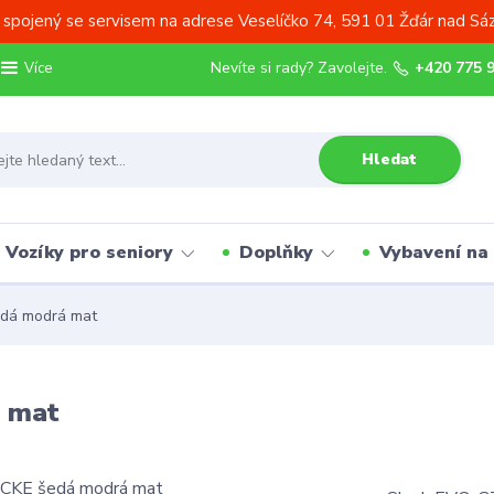
 spojený se servisem na adrese Veselíčko 74, 591 01 Žďár nad Sá
Nevíte si rady? Zavolejte.
+420 775 
Více
Hledat
Vozíky pro seniory
Doplňky
Vybavení na
dá modrá mat
 mat