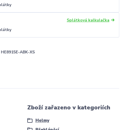
plátky
Splátková kalkulačka
plátky
HE8915E-ABK-XS
Zboží zařazeno v kategoriích
Helmy
Překlápěcí