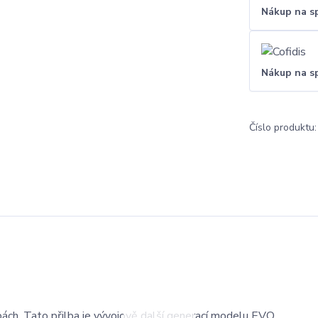
Nákup na s
Nákup na s
Číslo produktu:
ách. Tato přilba je vývojově další generací modelu EVO.