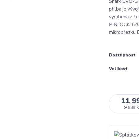
Shark EVO-GT 
přilba je výv
vyrobena z ter
PINLOCK 120 2
mikropřezku E
Dostupnost
Velikost
11 9
9 909 K