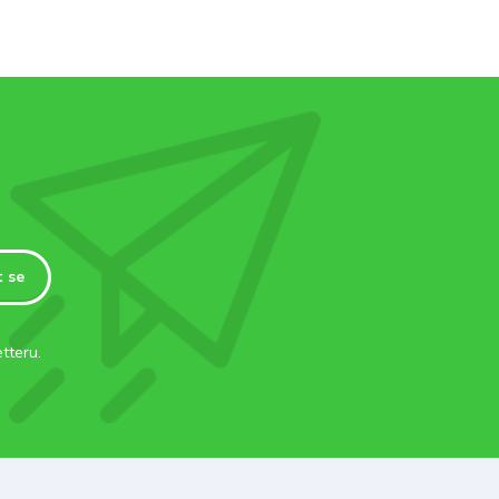
t se
tteru.