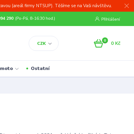
zavou (areál firmy NTSUP). Těšíme se na Vaši návštěvu.
994 290
(Po-Pá, 8-16:30 hod.)
Přihlášení
0
0 Kč
CZK
 moto
Ostatní