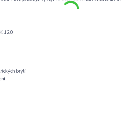
OCK 120
ických brýlí
ení