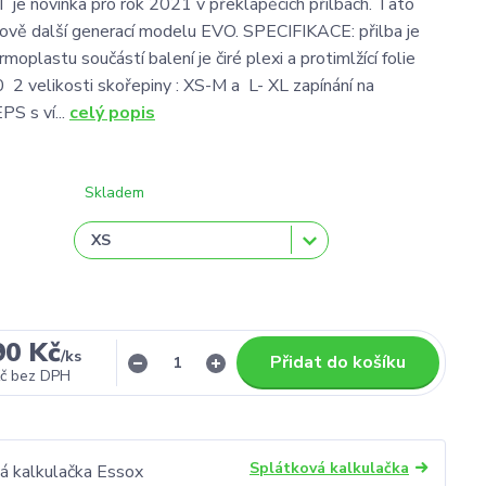
je novinka pro rok 2021 v překlápěcích přilbách. Tato
ojově další generací modelu EVO. SPECIFIKACE: přilba je
moplastu součástí balení je čiré plexi a protimlžící folie
 velikosti skořepiny : XS-M a L- XL zapínání na
PS s ví...
celý popis
Skladem
90 Kč
/
ks
Přidat do košíku
č
bez DPH
Splátková kalkulačka