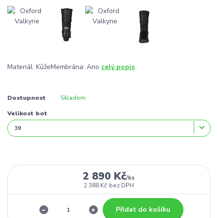
Materiál: KůžeMembrána: Ano
celý popis
Dostupnost
Skladem
Velikost bot
2 890 Kč
/
ks
2 388 Kč
bez DPH
Přidat do košíku