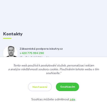
Kontakty
Zákaznická podpora iskutry.cz
+420 775 994 290
(Po-Pá, 8-16:30 hod.)
Tento web používá k poskytování služeb, personalizaci reklam
info@iskutry.cz
a analýze návštěvnosti soubory cookie. Používáním tohoto webu s tím
souhlasíte.“
Souhlasím
Nastavení
Souhlas můžete odmítnout
zde
.
Vytvořeno na
Eshop-rychle.cz