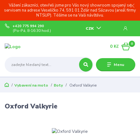
Vážení zákazníci, otevřeli jsme pro Vás nový showroom spojený se
servisem na adrese Veselíčko 74, 591 01 Žďár nad Sázavou (areál firmy
NTSUP). Těšíme se na Vaši návštěvu.
+420 775 994 290
CZK
(Po-Pá, 8-16:30 hod.)
0
0 Kč
Menu
Vybavení na moto
Boty
Oxford Valkyrie
Oxford Valkyrie