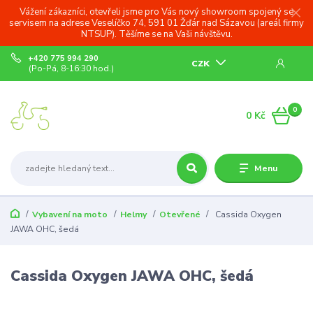
Vážení zákazníci, otevřeli jsme pro Vás nový showroom spojený se
servisem na adrese Veselíčko 74, 591 01 Žďár nad Sázavou (areál firmy
NTSUP). Těšíme se na Vaši návštěvu.
+420 775 994 290
CZK
(Po-Pá, 8-16:30 hod.)
0
0 Kč
Menu
Vybavení na moto
Helmy
Otevřené
Cassida Oxygen
JAWA OHC, šedá
Cassida Oxygen JAWA OHC, šedá