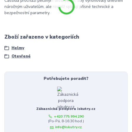
Cassida prochází pečlivým testováním, aby vyhovovaly dnešním
náročným uživatelům, ale rovněž splňují přísné technické a
bezpečnostní parametry.
Zboží zařazeno v kategoriích
Helmy
Otevřené
Potřebujete poradit?
Zákaznická podpora iskutry.cz
+420 775 994 290
(Po-Pá, 8-16:30 hod.)
info@iskutry.cz