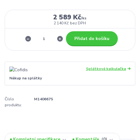
2 589 Kč
/
ks
2 140 Kč
bez DPH
Přidat do košíku
Splátková kalkulačka
Nákup na splátky
Číslo
M140667S
produktu:
Kompletní specifikace
Komentáře
0