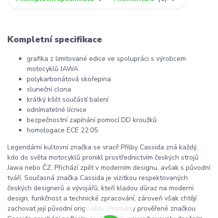
Kompletní specifikace
grafika z limitované edice ve spolupráci s výrobcem
motocyklů JAWA
polykarbonátová skořepina
sluneční clona
krátký kšilt součástí balení
odnímatelné lícnice
bezpečnostní zapínání pomocí DD kroužků
homologace ECE 22.05
Legendární kultovní značka se vrací! Přilby Cassida zná každý,
kdo do světa motocyklů pronikl prostřednictvím českých strojů
Jawa nebo ČZ. Přichází zpět v moderním designu, avšak s původní
tváří. Současná značka Cassida je vizitkou respektovaných
českých designerů a vývojářů, kteří kladou důraz na moderní
design, funkčnost a technické zpracování, zároveň však chtějí
zachovat její původní originalitu. Produkty prověřené značkou