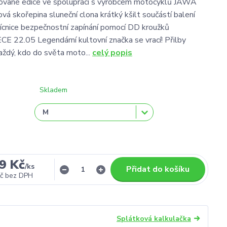
itované edice ve spolupráci s výrobcem motocyklů JAWA
vá skořepina sluneční clona krátký kšilt součástí balení
ícnice bezpečnostní zapínání pomocí DD kroužků
E 22.05 Legendární kultovní značka se vrací! Přilby
aždý, kdo do světa moto...
celý popis
Skladem
9 Kč
/
ks
Přidat do košíku
č
bez DPH
Splátková kalkulačka