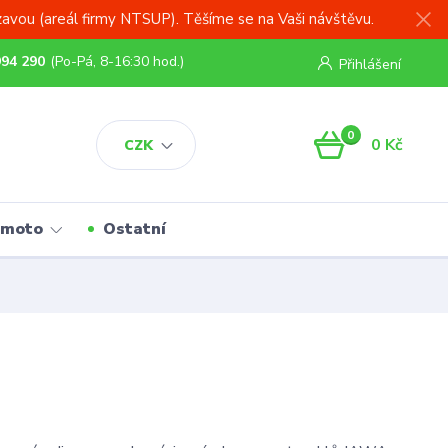
zavou (areál firmy NTSUP). Těšíme se na Vaši návštěvu.
994 290
(Po-Pá, 8-16:30 hod.)
Přihlášení
0
0 Kč
CZK
 moto
Ostatní