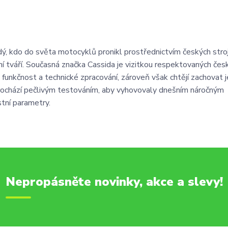
ždý, kdo do světa motocyklů pronikl prostřednictvím českých stro
í tváří. Současná značka Cassida je vizitkou respektovaných čes
 funkčnost a technické zpracování, zároveň však chtějí zachovat je
prochází pečlivým testováním, aby vyhovovaly dnešním náročným
stní parametry.
Nepropásněte novinky, akce a slevy!