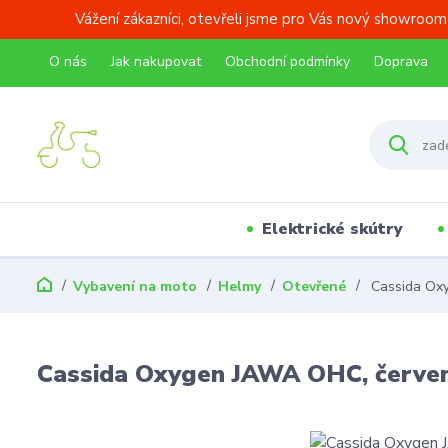
Vážení zákazníci, otevřeli jsme pro Vás nový showroom
O nás
Jak nakupovat
Obchodní podmínky
Doprava
Elektrické skútry
Vybavení na moto
Helmy
Otevřené
Cassida Ox
Cassida Oxygen JAWA OHC, červe