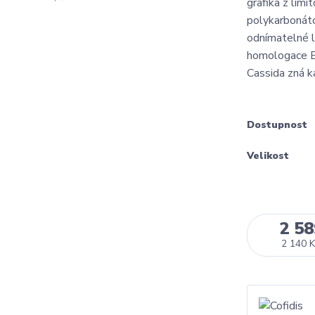
grafika z lim
polykarbonáto
odnímatelné l
homologace EC
Cassida zná k
Dostupnost
Velikost
2 58
2 140 K