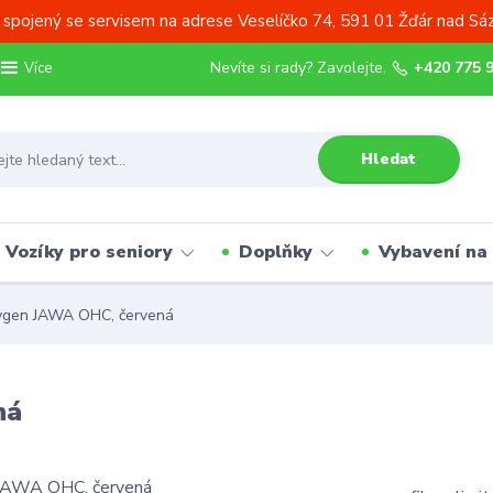
 spojený se servisem na adrese Veselíčko 74, 591 01 Žďár nad Sá
Nevíte si rady? Zavolejte.
+420 775 
Více
Hledat
Vozíky pro seniory
Doplňky
Vybavení na
ygen JAWA OHC, červená
ná