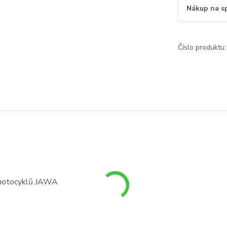
Nákup na s
Číslo produktu:
m motocyklů JAWA