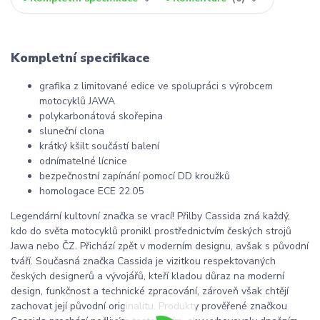
Kompletní specifikace
grafika z limitované edice ve spolupráci s výrobcem
motocyklů JAWA
polykarbonátová skořepina
sluneční clona
krátký kšilt součástí balení
odnímatelné lícnice
bezpečnostní zapínání pomocí DD kroužků
homologace ECE 22.05
Legendární kultovní značka se vrací! Přilby Cassida zná každý,
kdo do světa motocyklů pronikl prostřednictvím českých strojů
Jawa nebo ČZ. Přichází zpět v moderním designu, avšak s původní
tváří. Současná značka Cassida je vizitkou respektovaných
českých designerů a vývojářů, kteří kladou důraz na moderní
design, funkčnost a technické zpracování, zároveň však chtějí
zachovat její původní originalitu. Produkty prověřené značkou