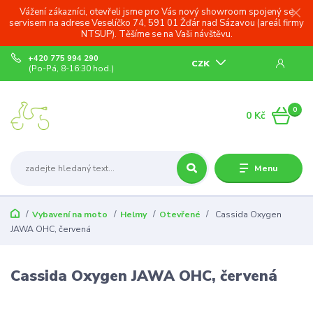
Vážení zákazníci, otevřeli jsme pro Vás nový showroom spojený se
servisem na adrese Veselíčko 74, 591 01 Žďár nad Sázavou (areál firmy
NTSUP). Těšíme se na Vaši návštěvu.
+420 775 994 290
CZK
(Po-Pá, 8-16:30 hod.)
0
0 Kč
Menu
Vybavení na moto
Helmy
Otevřené
Cassida Oxygen
JAWA OHC, červená
Cassida Oxygen JAWA OHC, červená