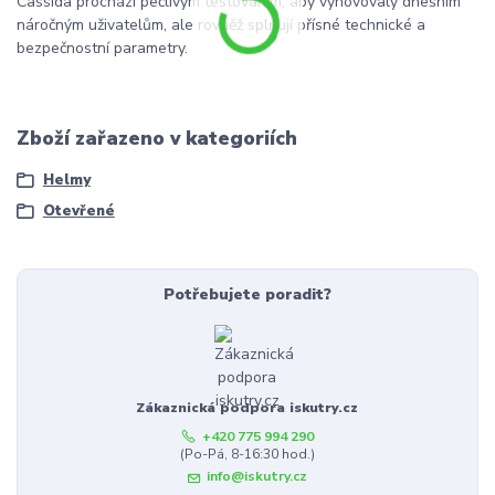
Cassida prochází pečlivým testováním, aby vyhovovaly dnešním
náročným uživatelům, ale rovněž splňují přísné technické a
bezpečnostní parametry.
Zboží zařazeno v kategoriích
Helmy
Otevřené
Potřebujete poradit?
Zákaznická podpora iskutry.cz
+420 775 994 290
(Po-Pá, 8-16:30 hod.)
info@iskutry.cz