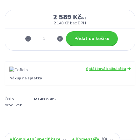
2 589 Kč
/
ks
2 140 Kč
bez DPH
Přidat do košíku
Splátková kalkulačka
Nákup na splátky
Číslo
M140863XS
produktu:
Kompletní specifikace
Komentáře
0