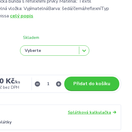
tická bunda s reflexními prvky Materiál: Textil
lná vložka: VyjímatelnáBarva: šedá/černá/reflexníTyp
eissa
celý popis
Skladem
0 Kč
/
ks
Přidat do košíku
č
bez DPH
Splátková kalkulačka
plátky