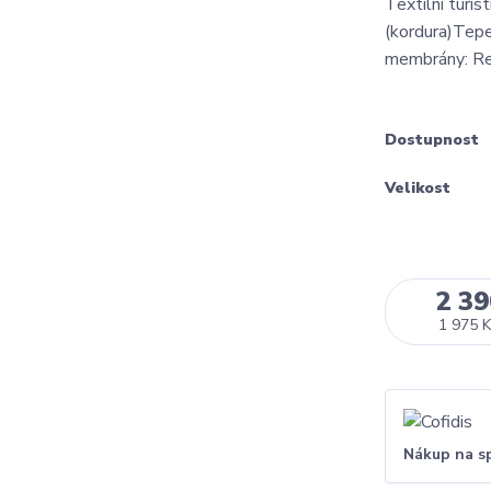
Textilní turis
(kordura)Tepe
membrány: R
Dostupnost
Velikost
2 39
1 975 K
Nákup na s