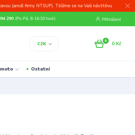
zavou (areál firmy NTSUP). Těšíme se na Vaši návštěvu.
994 290
(Po-Pá, 8-16:30 hod.)
Přihlášení
0
0 Kč
CZK
 moto
Ostatní