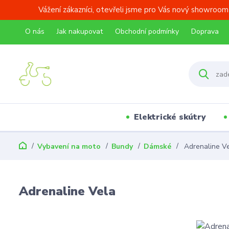
Vážení zákazníci, otevřeli jsme pro Vás nový showroom
O nás
Jak nakupovat
Obchodní podmínky
Doprava
Elektrické skútry
Vybavení na moto
Bundy
Dámské
Adrenaline V
Adrenaline Vela