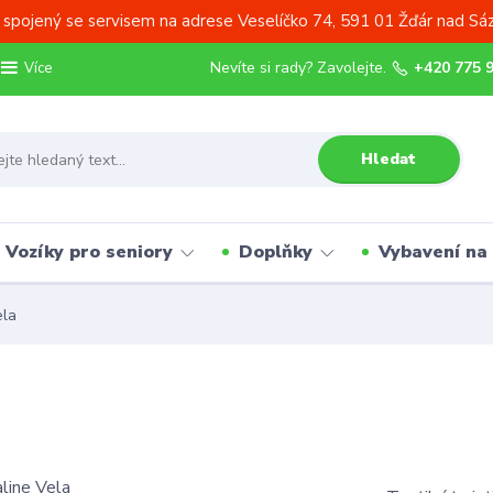
 spojený se servisem na adrese Veselíčko 74, 591 01 Žďár nad Sá
Nevíte si rady? Zavolejte.
+420 775 
Více
Hledat
Vozíky pro seniory
Doplňky
Vybavení na
ela