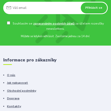
Přihlásit se
Souhlasím se
zpracováním osobních údajů
za účelem rozesílky
newsletteru.
Můžete se kdykoli odhlásit. Zasíláme jednou za 14 dní.
Informace pro zákazníky
O nás
Jak nakupovat
Obchodní podmínky
Doprava
Kontakty