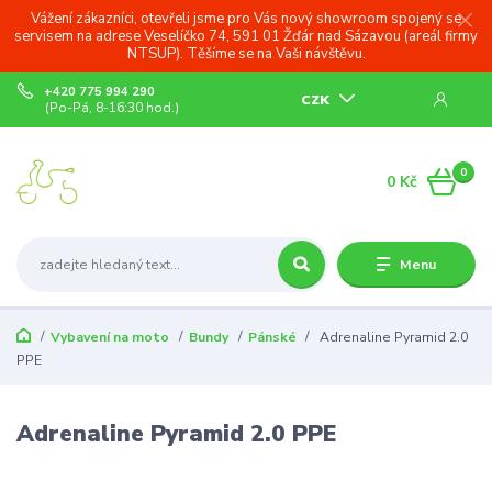
Vážení zákazníci, otevřeli jsme pro Vás nový showroom spojený se
servisem na adrese Veselíčko 74, 591 01 Žďár nad Sázavou (areál firmy
NTSUP). Těšíme se na Vaši návštěvu.
+420 775 994 290
CZK
(Po-Pá, 8-16:30 hod.)
0
0 Kč
Menu
Vybavení na moto
Bundy
Pánské
Adrenaline Pyramid 2.0
PPE
Adrenaline Pyramid 2.0 PPE