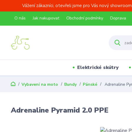
Vážení zákazníci, otevřeli jsme pro Vás nový showroom
O nás
Jak nakupovat
Obchodní podmínky
Doprava
Elektrické skútry
Vybavení na moto
Bundy
Pánské
Adrenaline Pyr
Adrenaline Pyramid 2.0 PPE