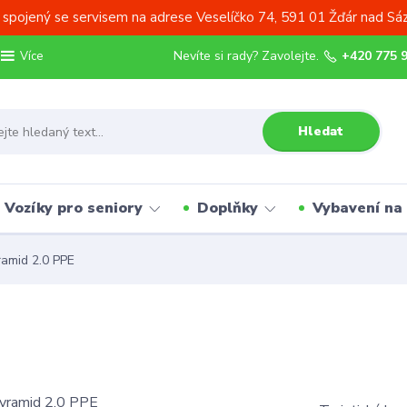
 spojený se servisem na adrese Veselíčko 74, 591 01 Žďár nad Sá
Nevíte si rady? Zavolejte.
+420 775 
Více
Hledat
Vozíky pro seniory
Doplňky
Vybavení na
amid 2.0 PPE