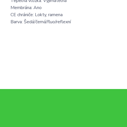
Tepelná vložka: Vyjímatelná
Membrána: Ano
CE chrániče: Lokty, ramena
Barva: Šedá/černá/fluo/reflexní