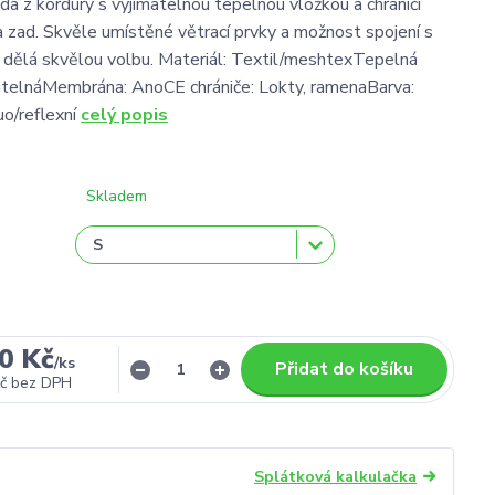
da z kordury s vyjímatelnou tepelnou vložkou a chrániči
a zad. Skvěle umístěné větrací prvky a možnost spojení s
í dělá skvělou volbu. Materiál: Textil/meshtexTepelná
atelnáMembrána: AnoCE chrániče: Lokty, ramenaBarva:
uo/reflexní
celý popis
Skladem
0 Kč
/
ks
Přidat do košíku
č
bez DPH
Splátková kalkulačka