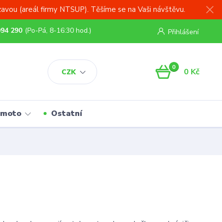
zavou (areál firmy NTSUP). Těšíme se na Vaši návštěvu.
994 290
(Po-Pá, 8-16:30 hod.)
Přihlášení
0
0 Kč
CZK
 moto
Ostatní