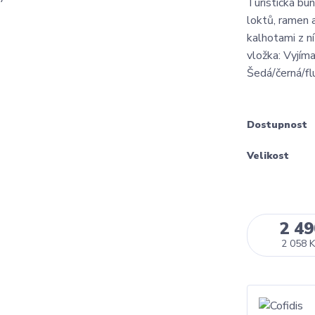
Turistická bun
loktů, ramen 
kalhotami z n
vložka: Vyjím
Šedá/černá/fl
Dostupnost
Velikost
2 49
2 058 K