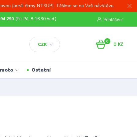
zavou (areál firmy NTSUP). Těšíme se na Vaši návštěvu.
994 290
(Po-Pá, 8-16:30 hod.)
Přihlášení
0
0 Kč
CZK
 moto
Ostatní