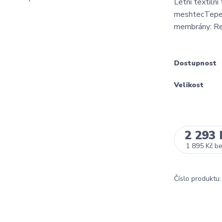
Letní textilní
meshtecTepel
membrány: R
Dostupnost
Velikost
2 293 
1 895 Kč
b
Číslo produktu: