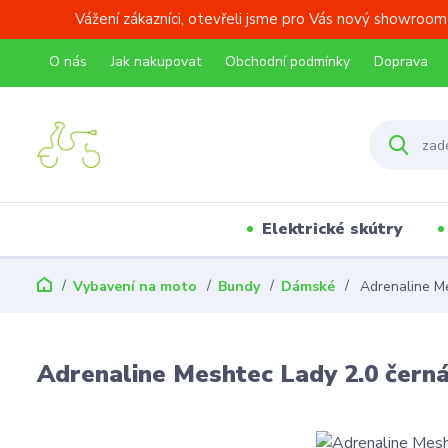
Vážení zákazníci, otevřeli jsme pro Vás nový showroom
O nás
Jak nakupovat
Obchodní podmínky
Doprava
Elektrické skútry
Vybavení na moto
Bundy
Dámské
Adrenaline Me
Adrenaline Meshtec Lady 2.0 čern