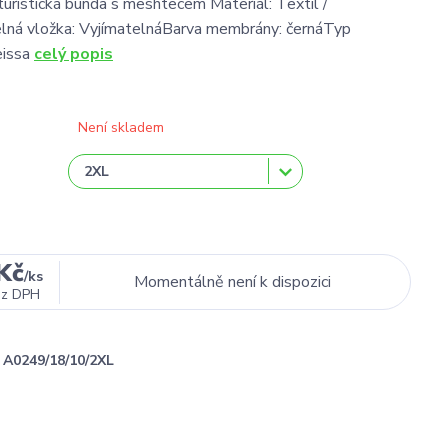
 turistická bunda s meshtecem Materiál: Textil /
ná vložka: VyjímatelnáBarva membrány: černáTyp
eissa
celý popis
Není skladem
Kč
/
ks
Momentálně není k dispozici
ez DPH
A0249/18/10/2XL