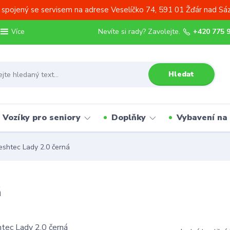
 spojený se servisem na adrese Veselíčko 74, 591 01 Žďár nad Sá
Nevíte si rady? Zavolejte.
+420 775 
Více
Hledat
Vozíky pro seniory
Doplňky
Vybavení na
shtec Lady 2.0 černá
á