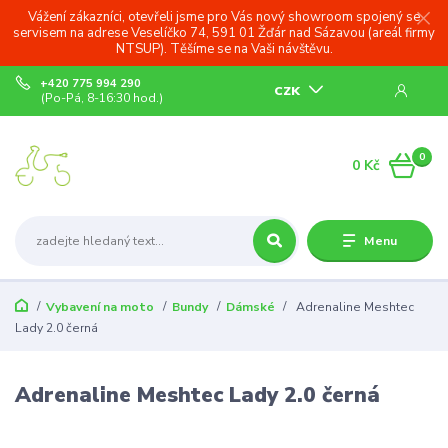
Vážení zákazníci, otevřeli jsme pro Vás nový showroom spojený se
servisem na adrese Veselíčko 74, 591 01 Žďár nad Sázavou (areál firmy
NTSUP). Těšíme se na Vaši návštěvu.
+420 775 994 290
CZK
(Po-Pá, 8-16:30 hod.)
0
0 Kč
Menu
Vybavení na moto
Bundy
Dámské
Adrenaline Meshtec
Lady 2.0 černá
Adrenaline Meshtec Lady 2.0 černá