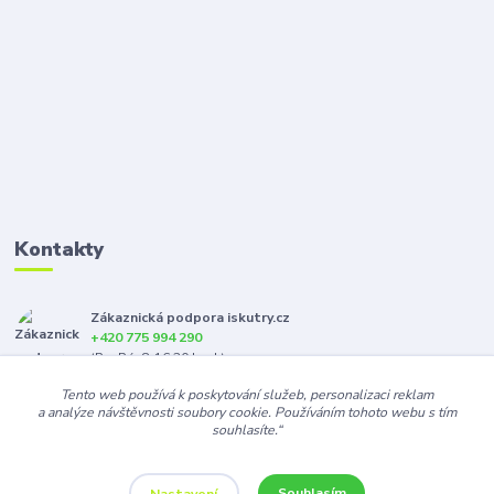
Kontakty
Zákaznická podpora iskutry.cz
+420 775 994 290
(Po-Pá, 8-16:30 hod.)
Tento web používá k poskytování služeb, personalizaci reklam
info@iskutry.cz
a analýze návštěvnosti soubory cookie. Používáním tohoto webu s tím
souhlasíte.“
Souhlasím
Nastavení