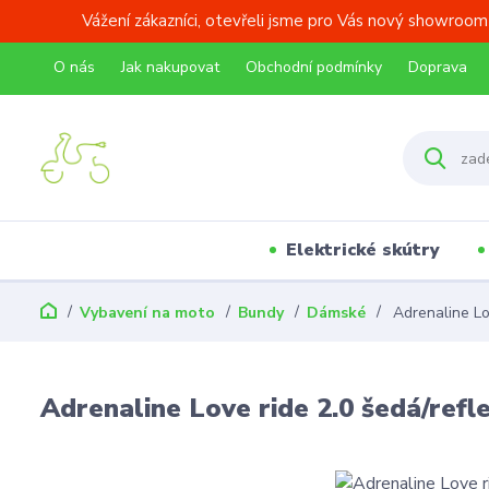
Vážení zákazníci, otevřeli jsme pro Vás nový showroom
O nás
Jak nakupovat
Obchodní podmínky
Doprava
Elektrické skútry
Vybavení na moto
Bundy
Dámské
Adrenaline Lov
Adrenaline Love ride 2.0 šedá/refl