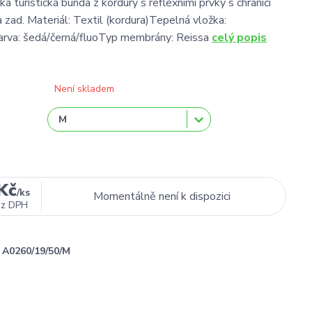
 turistická bunda z kordury s reflexními prvky s chrániči
 zad. Materiál: Textil (kordura)Tepelná vložka:
arva: šedá/černá/fluoTyp membrány: Reissa
celý popis
Není skladem
Kč
/
ks
Momentálně není k dispozici
ez DPH
A0260/19/50/M