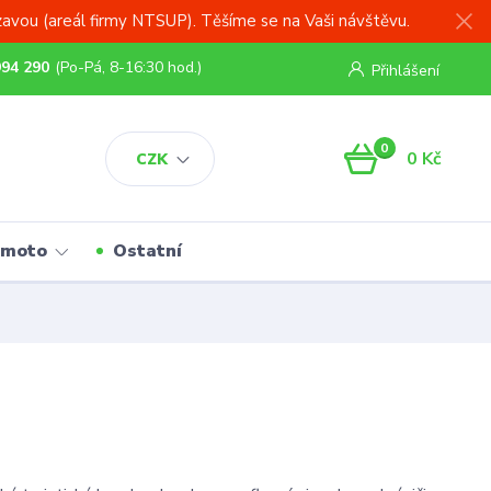
zavou (areál firmy NTSUP). Těšíme se na Vaši návštěvu.
994 290
(Po-Pá, 8-16:30 hod.)
Přihlášení
0
0 Kč
CZK
 moto
Ostatní