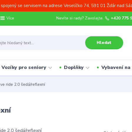
 spojený se servisem na adrese Veselíčko 74, 591 01 Žďár nad Sá
Nevíte si rady? Zavolejte.
+420 775 
Více
Hledat
Vozíky pro seniory
Doplňky
Vybavení na
e ride 2.0 šedá/reflexní
exní