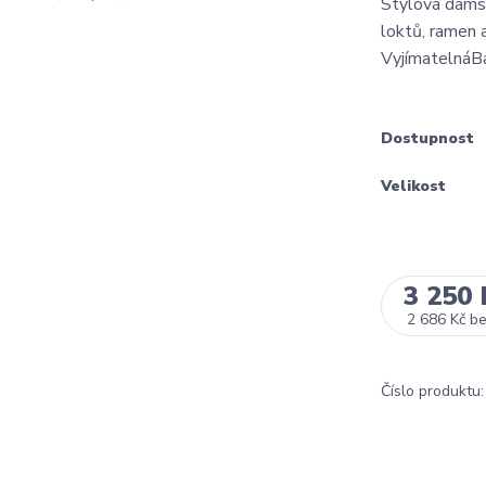
Stylová dámská
loktů, ramen a
VyjímatelnáB
Dostupnost
Velikost
3 250 
2 686 Kč
b
Číslo produktu: